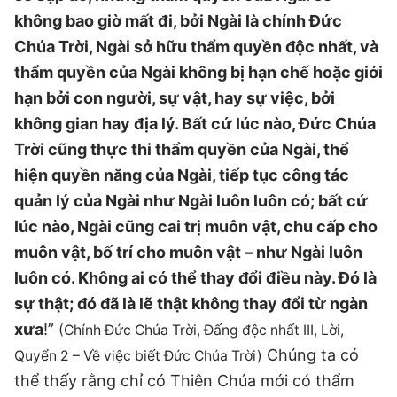
không bao giờ mất đi, bởi Ngài là chính Đức
Chúa Trời, Ngài sở hữu thẩm quyền độc nhất, và
thẩm quyền của Ngài không bị hạn chế hoặc giới
hạn bởi con người, sự vật, hay sự việc, bởi
không gian hay địa lý. Bất cứ lúc nào, Đức Chúa
Trời cũng thực thi thẩm quyền của Ngài, thể
hiện quyền năng của Ngài, tiếp tục công tác
quản lý của Ngài như Ngài luôn luôn có; bất cứ
lúc nào, Ngài cũng cai trị muôn vật, chu cấp cho
muôn vật, bố trí cho muôn vật – như Ngài luôn
luôn có. Không ai có thể thay đổi điều này. Đó là
sự thật; đó đã là lẽ thật không thay đổi từ ngàn
xưa
!”
(Chính Đức Chúa Trời, Đấng độc nhất III, Lời,
Chúng ta có
Quyển 2 – Về việc biết Đức Chúa Trời)
thể thấy rằng chỉ có Thiên Chúa mới có thẩm