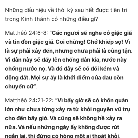
Những dấu hiệu về thời kỳ sau hết được tiên tri
trong Kinh thánh có những điều gì?
Matthêô 24:6-8: “
Các ngươi sẽ nghe có giặc giã
và tin đồn giặc giã. Coi chừng! Chớ khiếp sợ! Vì
là sự phải xảy đến, nhưng chưa phải là cùng tận.
Vì dân này sẽ dấy lên chống dân kia, nước này
chống nước nọ. Và đó đây sẽ có đói kém và
động đất. Mọi sự ấy là khởi điểm của đau cồn
chuyển cữ
”.
Matthêô 24:21-22: “
Vì bấy giờ sẽ có khốn quẫn
lớn như chưa từng xảy ra từ khởi nguyên vũ trụ
cho đến bây giờ. Và cũng sẽ không hề xảy ra
nữa. Và nếu những ngày ấy không được rút
ngắn lại, thì đừng có hòng một ai thoát khỏi,