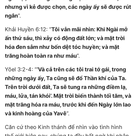
nhưng vì kẻ được chọn, các ngày ấy sẽ được rút
ngắn
”.
Khải Huyền 6:12: “
Tôi vẫn mãi nhìn: Khi Ngài mở
ấn thứ sáu, thì xảy có động đất lớn; và mặt trời
hóa đen sẫm như bốn dệt tóc huyền; và mặt
trăng hoàn toàn ra như máu
”.
Yôel 3:2-4: “
‘Và cả trên các tôi trai tớ gái, trong
những ngày ấy, Ta cũng sẽ đổ Thần khí của Ta.
Trên trời dưới đất, Ta sẽ tung ra những điềm lạ,
máu, lửa, tán khói’. Mặt trời biến thành tối tăm, và
mặt trăng hóa ra máu, trước khi đến Ngày lớn lao
và kinh hoàng của Yavê
”.
Căn cứ theo Kinh thánh để nhìn vào tình hình
thế giới hiện nay, chúng ta đều bất ngờ khi nhận