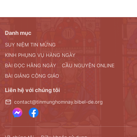
trong cuộc sống. Nếu bạn vẫn muốn học sự thật
về nương cậy vào Chúa và dấn thân vào con
đường tin cậy Chúa, vui lòng liên hệ với chúng
tôi qua cửa sổ trò chuyện trực tuyến ở cuối trang
Danh mục
web và chúng tôi sẽ chia sẻ lời Chúa về vấn đề
SUY NIỆM TIN MỪNG
này với bạn.
KINH PHỤNG VỤ HÀNG NGÀY
BÀI ĐỌC HẰNG NGÀY
CẦU NGUYỆN ONLINE
BÀI GIẢNG CÔNG GIÁO
Liên hệ với chúng tôi
contact@tinmunghomnay.bibel-de.org