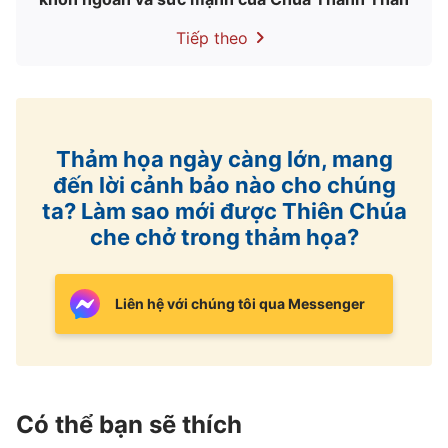
Máu Thánh Chúa Ki-tô, an ủi sự đau khổ cho
Tiếp theo
chúng con, cứu độ chúng con.
Máu Thánh Chúa Ki-tô, khôi phục sức mạnh cho
chúng con, cứu độ chúng con.
Thảm họa ngày càng lớn, mang
Máu Thánh Chúa Ki-tô, ban cho chúng con sự tự
đến lời cảnh bảo nào cho chúng
do, cứu độ chúng con.
ta? Làm sao mới được Thiên Chúa
Máu Thánh Chúa Ki-tô, thắp lên ngọn lửa hy
che chở trong thảm họa?
vọng trong chúng con, cứu độ chúng con.
Liên hệ với chúng tôi qua Messenger
Máu Thánh Chúa Ki-tô, mang đến tia sáng của
sự thật, cứu độ chúng con.
Máu Thánh Chúa Ki-tô, nuôi dưỡng tâm hồn
chúng con, cứu độ chúng con.
Có thể bạn sẽ thích