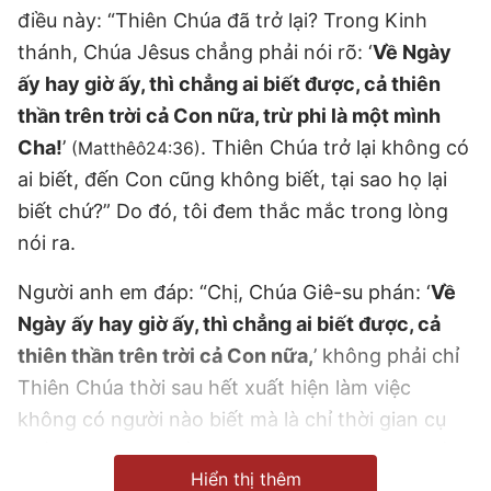
điều này: “Thiên Chúa đã trở lại? Trong Kinh
thánh, Chúa Jêsus chẳng phải nói rõ: ‘
Về Ngày
ấy hay giờ ấy, thì chẳng ai biết được, cả thiên
thần trên trời cả Con nữa, trừ phi là một mình
Cha!
’
. Thiên Chúa trở lại không có
(Matthêô24:36)
ai biết, đến Con cũng không biết, tại sao họ lại
biết chứ?” Do đó, tôi đem thắc mắc trong lòng
nói ra.
Người anh em đáp: “Chị, Chúa Giê-su phán: ‘
Về
Ngày ấy hay giờ ấy, thì chẳng ai biết được, cả
thiên thần trên trời cả Con nữa,
’ không phải chỉ
Thiên Chúa thời sau hết xuất hiện làm việc
không có người nào biết mà là chỉ thời gian cụ
thể Thiên Chúa đến nhân gian không có ai biết,
Hiển thị thêm
cũng chính là nói ngày mà Thiên Chúa quang