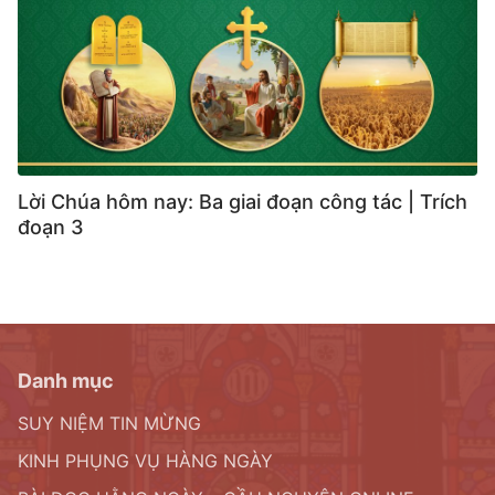
Lời Chúa hôm nay: Ba giai đoạn công tác | Trích
đoạn 3
Danh mục
SUY NIỆM TIN MỪNG
KINH PHỤNG VỤ HÀNG NGÀY