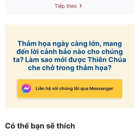
liên quan gì đến họ. Trong mắt Đức Chúa Trời,
Tiếp theo
một người như thế chưa bao giờ tin vào Ngài,
cũng chưa bao giờ theo Ngài, và do vậy Đức
Chúa Trời không công nhận họ là người tin Ngài
hay người theo Ngài, càng không phải là một
Thảm họa ngày càng lớn, mang
hữu thể thọ tạo đích thực.
đến lời cảnh bảo nào cho chúng
– Lời tựa, Lời, Quyển 2 – Về việc biết Đức Chúa Trời
ta? Làm sao mới được Thiên Chúa
che chở trong thảm họa?
Liên hệ với chúng tôi qua Messenger
Có thể bạn sẽ thích