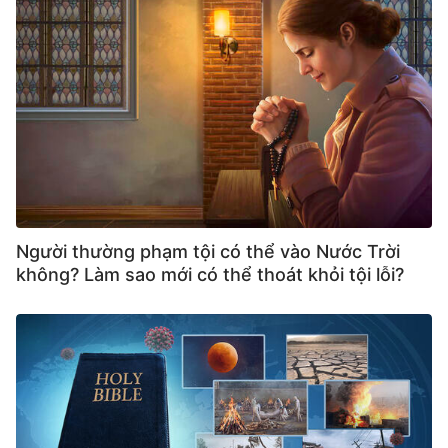
không giữ các lời của Ta. Mà lời các ngươi nghe
đây không phải là của Ta, nhưng là của Cha,
Ðấng đã sai Ta.
’
. ‘
Không phải mọi
(Yoan 14:23–24)
kẻ nói với Ta: "Lạy Chúa, lạy Chúa", là sẽ vào
được Nước Trời, nhưng là kẻ thi hành ý Cha Ta,
Ðấng ngự trên trời.
’
. Từ lời Chúa, rõ
(Matthêô 7:21)
ràng rằng hy vọng của Ngài là tất cả chúng ta
đều có thể yêu kính Ngài hết lòng hết trí, thực
hành theo lời Ngài, và giữ vững con đường của
Người thường phạm tội có thể vào Nước Trời
Chúa. Đây là những yêu cầu của Ngài đối với
không? Làm sao mới có thể thoát khỏi tội lỗi?
chúng ta và chúng là tiêu chuẩn để đạt được lời
khen ngợi của Ngài và bước vào thiên quốc. Sự
theo đuổi của Phêrô là dựa trên những lời này từ
Chúa; ông đặt mục tiêu yêu kính Thiên Chúa và
cố gắng trở thành người yêu kính Thiên Chúa.
Khi Đức Chúa Giêsu bị bắt trong vườn Ghết-sê-