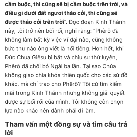
cầm buộc, thì cũng sẽ bị cầm buộc trên trời, và
điều gì dưới đất ngươi tháo cởi, thì cũng sẽ
được tháo cởi trên trời
”. Đọc đoạn Kinh Thánh
này, tôi trở nên bối rối, nghĩ rằng: “Phêrô đã
không làm bất kỳ việc vĩ đại nào, cũng không
bức thư nào ông viết là nổi tiếng. Hơn hết, khi
Đức Chúa Giêsu bị bắt và chịu sự thử luyện,
Phêrô đã chối bỏ Ngài ba lần. Tại sao Chúa
không giao chìa khóa thiên quốc cho các sứ đồ
khác, mà chỉ trao cho Phêrô? Tôi cứ tìm kiếm
mãi trong Kinh Thánh nhưng không giải quyết
được sự bối rối của mình. Tôi không còn chọn
lựa nào khác nên đành phải đi làm.
Tham vấn một đồng sự và tìm câu trả
lời