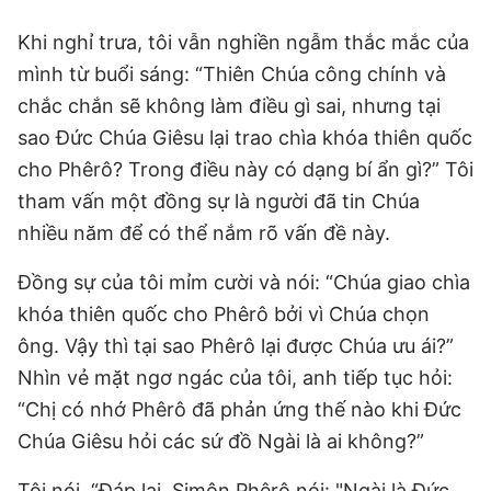
Khi nghỉ trưa, tôi vẫn nghiền ngẫm thắc mắc của
mình từ buổi sáng: “Thiên Chúa công chính và
chắc chắn sẽ không làm điều gì sai, nhưng tại
sao Đức Chúa Giêsu lại trao chìa khóa thiên quốc
cho Phêrô? Trong điều này có dạng bí ẩn gì?” Tôi
tham vấn một đồng sự là người đã tin Chúa
nhiều năm để có thể nắm rõ vấn đề này.
Đồng sự của tôi mỉm cười và nói: “Chúa giao chìa
khóa thiên quốc cho Phêrô bởi vì Chúa chọn
ông. Vậy thì tại sao Phêrô lại được Chúa ưu ái?”
Nhìn vẻ mặt ngơ ngác của tôi, anh tiếp tục hỏi:
“Chị có nhớ Phêrô đã phản ứng thế nào khi Đức
Chúa Giêsu hỏi các sứ đồ Ngài là ai không?”
Tôi nói, “Ðáp lại, Simôn Phêrô nói: "Ngài là Ðức