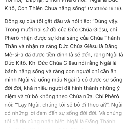
Kitô, Con Thiên Chúa hằng sống”
.
(Matthêô 16:16)
Đồng sự của tôi gật đầu và nói tiếp: “Đúng vậy.
Trong mười hai sứ đồ của Đức Chúa Giêsu, chỉ
Phêrô nhận được sự khai sáng của Chúa Thánh
Thần và nhận ra rằng Đức Chúa Giêsu là Đấng
Mê-si-a đã được tiền định là sẽ đến, rằng Ngài là
Đức Kitô. Khi Đức Chúa Giêsu nói rằng Ngài là
bánh hằng sống và rằng con người chỉ cần ăn
mình Ngài và uống máu Ngài là có được sự sống
đời đời, khá nhiều người đã hình thành những ý
niệm và từ bỏ không theo Chúa nữa. Chỉ Phêrô
nói: ‘“Lạy Ngài, chúng tôi sẽ bỏ đi theo ai?”. Ngài
có những lời đem đến sự sống đời đời. Và chúng
tôi đã tin cùng nhận biết: Ngài là Ðấng Thánh