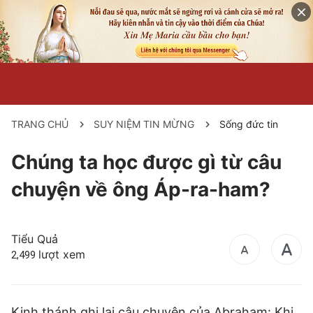
TRANG CHỦ
SUY NIỆM TIN MỪNG
Sống đức tin
Chúng ta học được gì từ câu
chuyện về ông Áp-ra-ham?
Tiểu Quả
lượt xem
2,499
Kinh thánh ghi lại câu chuyện của Abraham: Khi