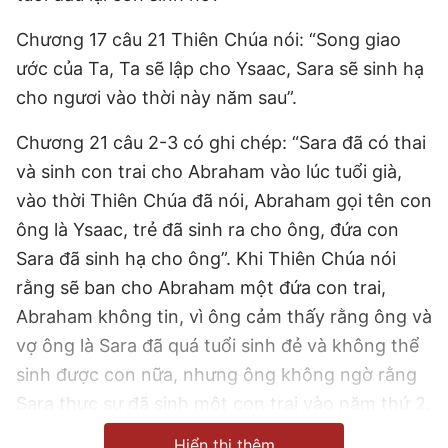
Chương 17 câu 21 Thiên Chúa nói: “Song giao
ước của Ta, Ta sẽ lập cho Ysaac, Sara sẽ sinh hạ
cho ngươi vào thời này năm sau”.
Chương 21 câu 2-3 có ghi chép: “Sara đã có thai
và sinh con trai cho Abraham vào lúc tuổi già,
vào thời Thiên Chúa đã nói, Abraham gọi tên con
ông là Ysaac, trẻ đã sinh ra cho ông, đứa con
Sara đã sinh hạ cho ông”. Khi Thiên Chúa nói
rằng sẽ ban cho Abraham một đứa con trai,
Abraham không tin, vì ông cảm thấy rằng ông và
vợ ông là Sara đã quá tuổi sinh đẻ và không thể
sinh được con nữa, nhưng ông không ngờ rằng
Sara thực sự đã sinh một con trai vào năm thứ 2.
Mỗi khi tôi xem những đoạn kinh thánh này, tôi
Hiển thị thêm