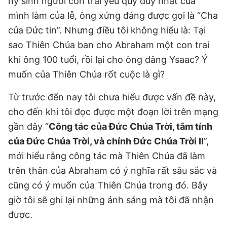
hy sinh người con trai yêu quý duy nhất của
mình làm của lễ, ông xứng đáng được gọi là “Cha
của Đức tin”. Nhưng điều tôi không hiểu là: Tại
sao Thiên Chúa ban cho Abraham một con trai
khi ông 100 tuổi, rồi lại cho ông dâng Ysaac? Ý
muốn của Thiên Chúa rốt cuộc là gì?
Từ trước đến nay tôi chưa hiểu được vấn đề này,
cho đến khi tôi đọc được một đoạn lời trên mạng
gần đây “
Công tác của Đức Chúa Trời, tâm tính
của Đức Chúa Trời, và chính Đức Chúa Trời II
”,
mới hiểu rằng công tác mà Thiên Chúa đã làm
trên thân của Abraham có ý nghĩa rất sâu sắc và
cũng có ý muốn của Thiên Chúa trong đó. Bây
giờ tôi sẽ ghi lại những ánh sáng mà tôi đã nhận
được.